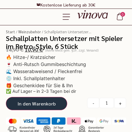
Kostenlose Lieferung ab 30€
0
Start
/
Weinzubehör
/ Schallplatten Untersetzer…
Schallplatten Untersetzer mit Spieler
im Retro-Style, 6 Stück
14,90
€
10,90
€
(Keine MwSt gem. §19, zzgl. Versand)
🔥 Hitze-/ Kratzsicher
🍷 Anti-Rutsch Gummibeschichtung
🌊 Wasserabweisend / Fleckenfrei
💿 Inkl. Schallplattenhalter
🎁 Geschenkidee für Sie & Ihn
✅ Auf Lager – in 2–3 Tagen bei dir
-
+
In den Warenkorb